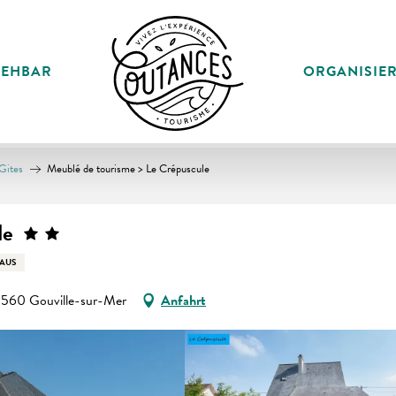
SEHBAR
ORGANISIE
Gites
Meublé de tourisme > Le Crépuscule
le
AUS
560 Gouville-sur-Mer
Anfahrt