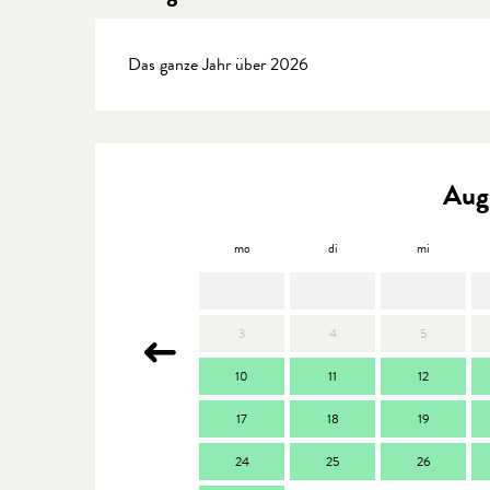
Das ganze Jahr über 2026
Aug
mo
di
mi
3
4
5
10
11
12
17
18
19
24
25
26