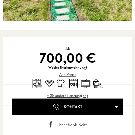
Öffnungszeiten & Kontaktdaten
Ab
700,00 €
Woche (Ferienwohnung)
Alle Preise
Waschmaschine
Wi-Fi
Bettwäsche und Laken
Geschirrspülmaschine
Fernsehen
Spiele für Kinder / Spie
+ 35 andere Leistung(en)
KONTAKT
Facebook Seite