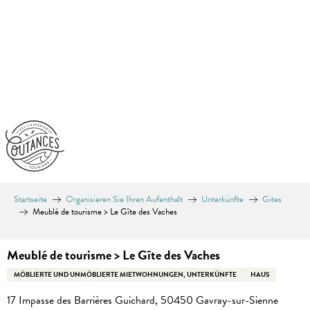
Aller
au
contenu
principal
Startseite
Organisieren Sie Ihren Aufenthalt
Unterkünfte
Gites
Meublé de tourisme > Le Gîte des Vaches
Meublé de tourisme > Le Gîte des Vaches
MÖBLIERTE UND UNMÖBLIERTE MIETWOHNUNGEN, UNTERKÜNFTE
HAUS
17 Impasse des Barrières Guichard, 50450 Gavray-sur-Sienne