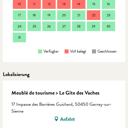
10
11
12
13
14
15
16
14
17
18
19
20
21
22
23
21
24
25
26
27
28
29
30
28
31
Verfügbar
Voll belegt
Geschlossen
Lokalisierung
Meublé de tourisme > Le Gîte des Vaches
17 Impasse des Barrières Guichard, 50450 Gavray-sur-
Sienne
Anfahrt