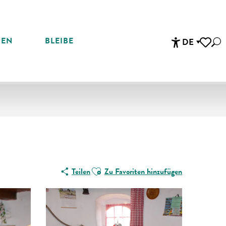
REN
BLEIBE
DE
Suc
Accessibi
Voir les 
Ajouter aux favoris
Teilen
Zu Favoriten hinzufügen