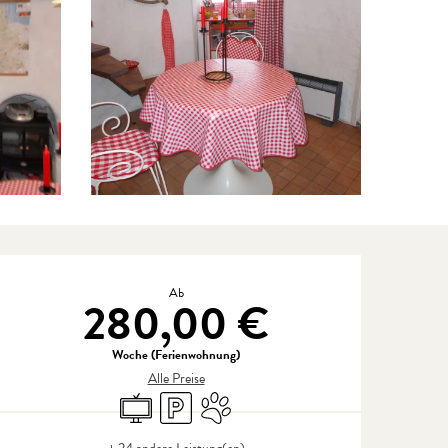
Öffnungszeiten & Kontaktdate
Ab
280,00 €
Woche (Ferienwohnung)
Alle Preise
Fernsehen
Parkplatz
Tiere erlaubt