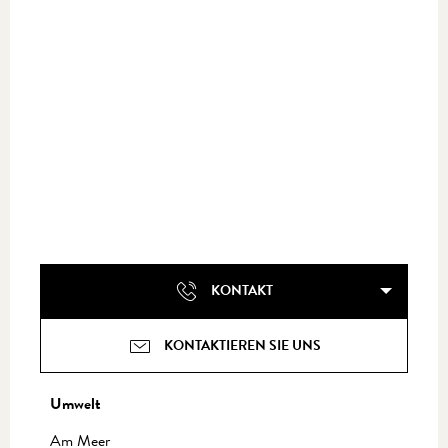
KONTAKT
KONTAKTIEREN SIE UNS
Umwelt
Umwelt
Am Meer