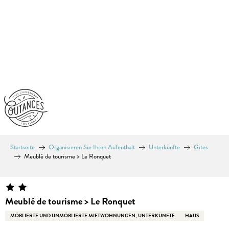
Aller
au
contenu
principal
Startseite
Organisieren Sie Ihren Aufenthalt
Unterkünfte
Gites
Meublé de tourisme > Le Ronquet
Meublé de tourisme > Le Ronquet
MÖBLIERTE UND UNMÖBLIERTE MIETWOHNUNGEN, UNTERKÜNFTE
HAUS