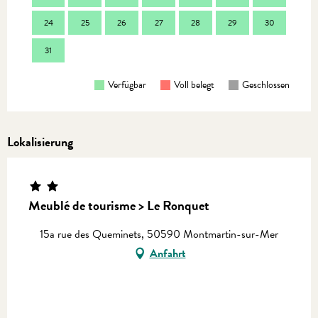
24
25
26
27
28
29
30
28
31
Verfügbar
Voll belegt
Geschlossen
Lokalisierung
Meublé de tourisme > Le Ronquet
15a rue des Queminets, 50590 Montmartin-sur-Mer
Anfahrt