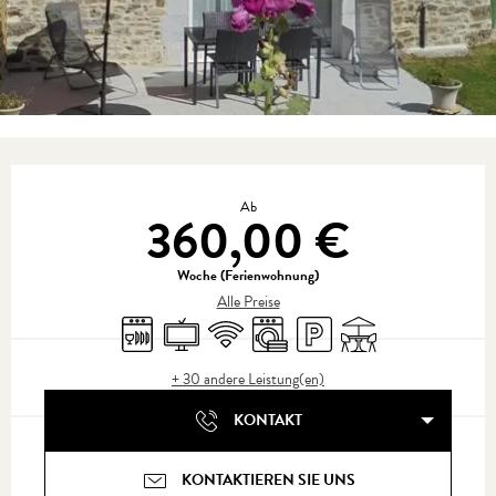
Öffnungszeiten & Kontaktdaten
Ab
360,00 €
Woche (Ferienwohnung)
Alle Preise
Geschirrspülmaschine
Fernsehen
Wi-Fi
Waschmaschine
Parkplatz
Terrasse
+ 30 andere Leistung(en)
KONTAKT
KONTAKTIEREN SIE UNS