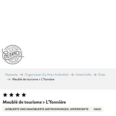
Aller
au
contenu
principal
Startseite
Organisieren Sie Ihren Aufenthalt
Unterkünfte
Gites
Meublé de tourisme > L'Yonnière
Meublé de tourisme > L'Yonnière
MÖBLIERTE UND UNMÖBLIERTE MIETWOHNUNGEN, UNTERKÜNFTE
HAUS