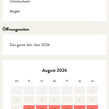
Urlaubsschecks
Bargeld
Öffnungszeiten
Das ganze Jahr über 2026
August 2026
mo
di
mi
do
fr
sa
so
mo
1
2
3
4
5
6
7
8
9
7