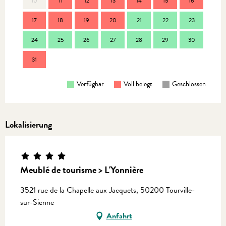
10
11
12
13
14
15
16
14
17
18
19
20
21
22
23
21
24
25
26
27
28
29
30
28
31
Verfügbar
Voll belegt
Geschlossen
Lokalisierung
Meublé de tourisme > L'Yonnière
3521 rue de la Chapelle aux Jacquets, 50200 Tourville-
sur-Sienne
Anfahrt