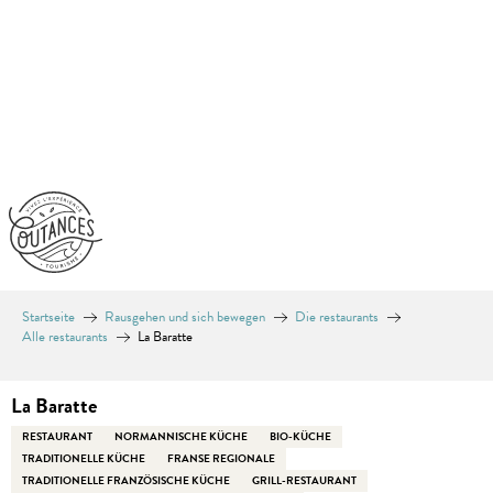
Aller
au
contenu
principal
Startseite
Rausgehen und sich bewegen
Die restaurants
Alle restaurants
La Baratte
La Baratte
RESTAURANT
NORMANNISCHE KÜCHE
BIO-KÜCHE
TRADITIONELLE KÜCHE
FRANSE REGIONALE
TRADITIONELLE FRANZÖSISCHE KÜCHE
GRILL-RESTAURANT