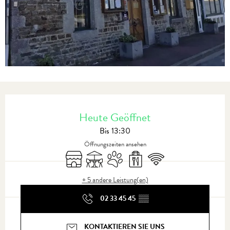
Öffnungszeiten & Kontaktdaten
Heute Geöffnet
Bis 13:30
Öffnungszeiten ansehen
Shop
Terrasse
Tiere erlaubt
Verkauf zum Mitnehmen
Wi-Fi
+ 5 andere Leistung(en)
02 33 45 45
▒▒
KONTAKTIEREN SIE UNS