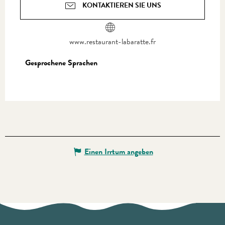
KONTAKTIEREN SIE UNS
www.restaurant-labaratte.fr
Gesprochene Sprachen
Gesprochene Sprachen
Einen Irrtum angeben