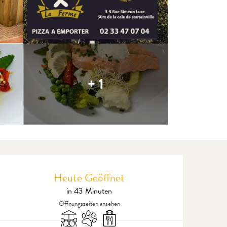
+ 1
Öffnungszeiten & Kontaktdate
Heute Geöffnet
in 43 Minuten
Öffnungszeiten ansehen
Terrasse
Tiere erlaubt
Verkauf zum Mitnehmen