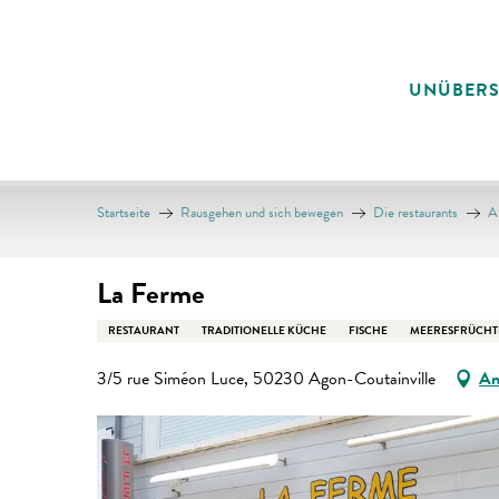
Aller
au
contenu
UNÜBER
principal
Startseite
Rausgehen und sich bewegen
Die restaurants
Al
La Ferme
RESTAURANT
TRADITIONELLE KÜCHE
FISCHE
MEERESFRÜCHT
3/5 rue Siméon Luce, 50230 Agon-Coutainville
An