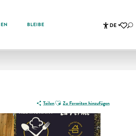
REN
BLEIBE
DE
Suc
Accessibi
Voir les 
Ajouter aux favoris
Teilen
Zu Favoriten hinzufügen