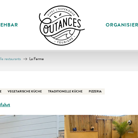
SEHBAR
ORGANISIE
le restaurants
La Ferme
E
VEGETARISCHE KÜCHE
TRADITIONELLE KÜCHE
PIZZERIA
fahrt