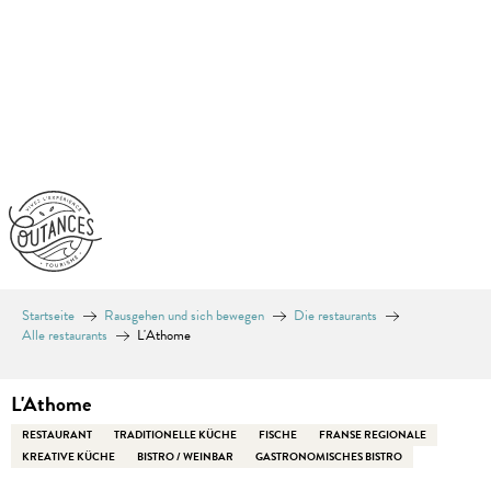
Aller
au
contenu
principal
Startseite
Rausgehen und sich bewegen
Die restaurants
Alle restaurants
L'Athome
L'Athome
RESTAURANT
TRADITIONELLE KÜCHE
FISCHE
FRANSE REGIONALE
KREATIVE KÜCHE
BISTRO / WEINBAR
GASTRONOMISCHES BISTRO