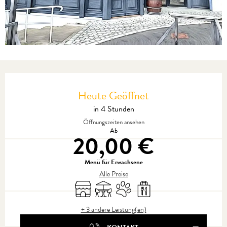
Öffnungszeiten & Kontaktdaten
Heute Geöffnet
in 4 Stunden
Öffnungszeiten ansehen
Ab
20,00 €
Menü für Erwachsene
Alle Preise
Shop
Terrasse
Tiere erlaubt
Verkauf zum Mitnehmen
+ 3 andere Leistung(en)