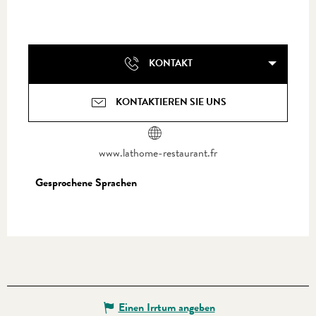
KONTAKT
KONTAKTIEREN SIE UNS
www.lathome-restaurant.fr
Gesprochene Sprachen
Gesprochene Sprachen
Einen Irrtum angeben