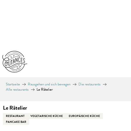
Aller
au
contenu
principal
Startseite
Rausgehen und sich bewegen
Die restaurants
Alle restaurants
Le Râtelier
Le Râtelier
RESTAURANT
VEGETARISCHE KÜCHE
EUROPÄISCHE KÜCHE
PANCAKE BAR