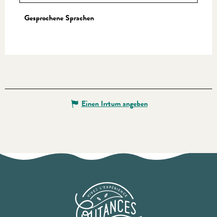
Gesprochene Sprachen
Gesprochene Sprachen
Einen Irrtum angeben