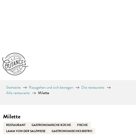
Aller
au
contenu
principal
Startseite
Rausgehen und sich bewegen
Die restaurants
Alle restaurants
Milette
Equinoxe
Milette
RESTAURANT
GASTRONOMISCHE KÜCHE
FISCHE
LAMM VON DER SALZWIESE
GASTRONOMISCHES BISTRO