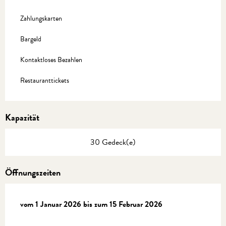
Zahlungskarten
Bargeld
Kontaktloses Bezahlen
Restauranttickets
Kapazität
30 Gedeck(e)
Öffnungszeiten
vom
vom
1 Januar 2026
1 Januar 2026
bis zum
bis zum
15 Februar 2026
15 Februar 2026