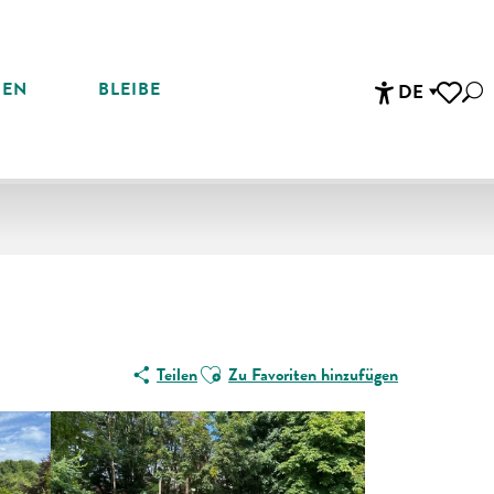
REN
BLEIBE
DE
Suc
Accessibi
Voir les 
Ajouter aux favoris
Teilen
Zu Favoriten hinzufügen