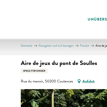
Aller
au
contenu
UNÜBER
principal
Startseite
Rausgehen und sich bewegen
Freizeit
Aire de j
Aire de jeux du pont de Soulles
SPIELE FÜR KINDER
Rue du manoir, 50200 Coutances
Anfahrt