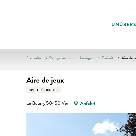
Aller
au
contenu
UNÜBER
principal
Startseite
Rausgehen und sich bewegen
Freizeit
Aire de j
Aire de jeux
SPIELE FÜR KINDER
Le Bourg, 50450 Ver
Anfahrt