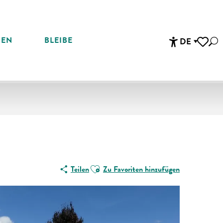
REN
BLEIBE
DE
Suc
Accessibi
Voir les 
Ajouter aux favoris
Teilen
Zu Favoriten hinzufügen