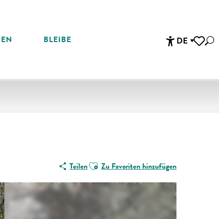
REN
BLEIBE
DE
Suc
Accessibi
Voir les 
Ajouter aux favoris
Teilen
Zu Favoriten hinzufügen