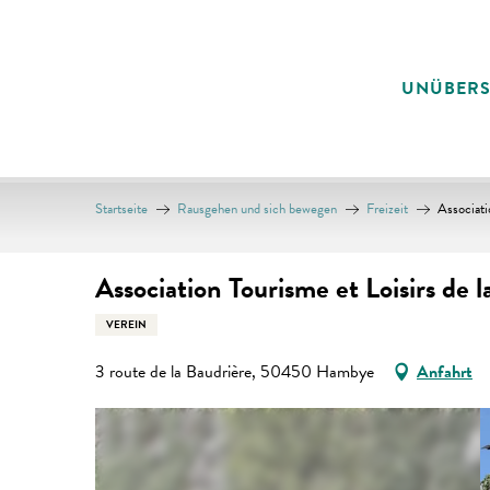
Aller
au
contenu
UNÜBER
principal
Startseite
Rausgehen und sich bewegen
Freizeit
Associati
Association Tourisme et Loisirs de l
VEREIN
3 route de la Baudrière, 50450 Hambye
Anfahrt