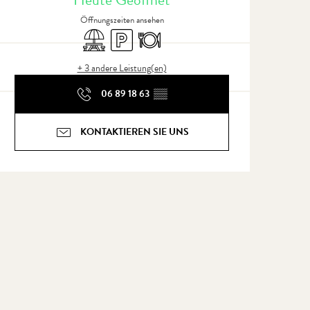
Öffnungszeiten ansehen
Picknickplatz
Parkplatz
Restaurant
+ 3 andere Leistung(en)
06 89 18 63
▒▒
KONTAKTIEREN SIE UNS