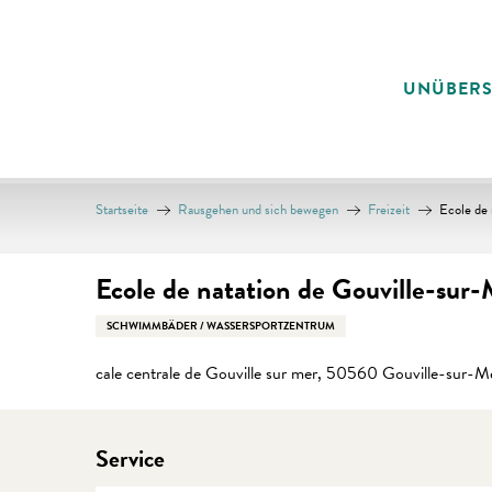
Aller
au
contenu
UNÜBER
principal
Startseite
Rausgehen und sich bewegen
Freizeit
Ecole de 
Ecole de natation de Gouville-sur
SCHWIMMBÄDER / WASSERSPORTZENTRUM
cale centrale de Gouville sur mer, 50560 Gouville-sur-M
Service