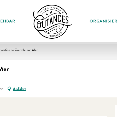
SEHBAR
ORGANISIE
natation de Gouville-sur-Mer
-Mer
er
Anfahrt