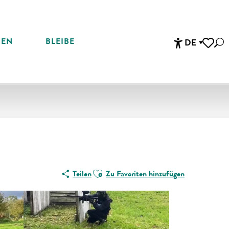
REN
BLEIBE
DE
Suc
Accessibi
Voir les 
Ajouter aux favoris
Teilen
Zu Favoriten hinzufügen