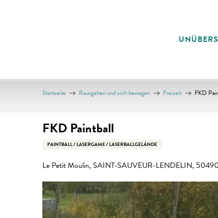
Aller
au
contenu
UNÜBER
principal
Startseite
Rausgehen und sich bewegen
Freizeit
FKD Pain
FKD Paintball
PAINTBALL / LASERGAME / LASERBALLGELÄNDE
Le Petit Moulin, SAINT-SAUVEUR-LENDELIN, 50490 S