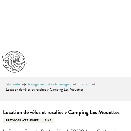
Aller
au
contenu
principal
Startseite
Rausgehen und sich bewegen
Freizeit
Location de vélos et rosalies > Camping Les Mouettes
Equinoxe
Location de vélos et rosalies > Camping Les Mouettes
TRETMOBIL-VERLEIHER
BIKE