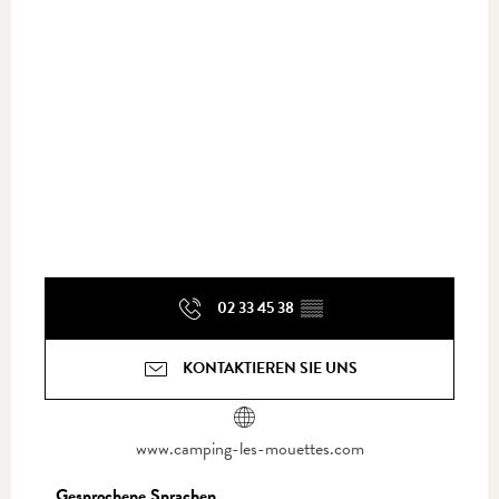
02 33 45 38
▒▒
KONTAKTIEREN SIE UNS
www.camping-les-mouettes.com
Gesprochene Sprachen
Gesprochene Sprachen