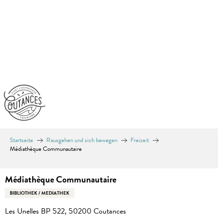
Aller
au
contenu
principal
Startseite
Rausgehen und sich bewegen
Freizeit
Médiathèque Communautaire
Médiathèque Communautaire
BIBLIOTHEK / MEDIATHEK
Les Unelles BP 522, 50200 Coutances