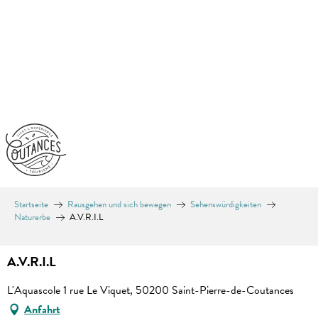
Aller
au
contenu
principal
Startseite
Rausgehen und sich bewegen
Sehenswürdigkeiten
Naturerbe
A.V.R.I.L
A.V.R.I.L
L'Aquascole 1 rue Le Viquet, 50200 Saint-Pierre-de-Coutances
Anfahrt