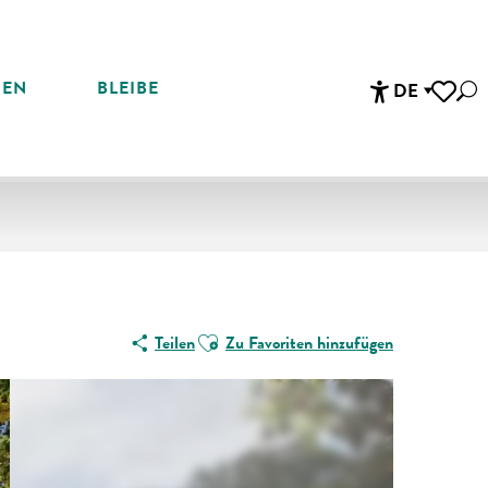
REN
BLEIBE
DE
Suc
Accessibi
Voir les 
Ajouter aux favoris
Teilen
Zu Favoriten hinzufügen