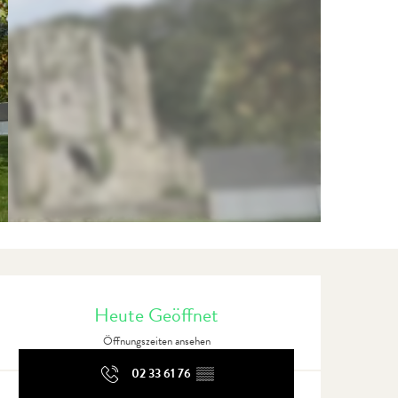
Öffnungszeiten & Kontaktdate
Heute Geöffnet
Öffnungszeiten ansehen
02 33 61 76
▒▒