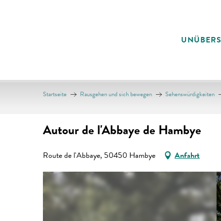
Aller
au
contenu
UNÜBER
principal
Startseite
Rausgehen und sich bewegen
Sehenswürdigkeiten
Autour de l'Abbaye de Hambye
Route de l'Abbaye, 50450 Hambye
Anfahrt