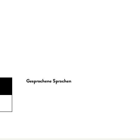
Gesprochene Sprachen
Gesprochene Sprachen