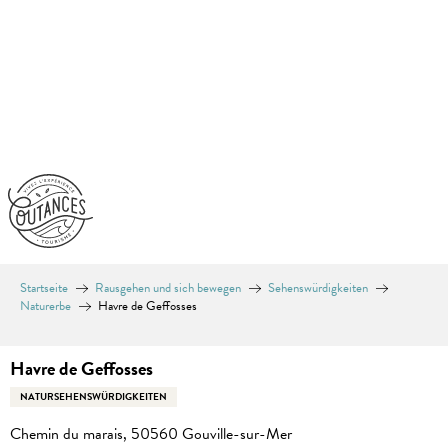
Aller
au
contenu
principal
Startseite
Rausgehen und sich bewegen
Sehenswürdigkeiten
Naturerbe
Havre de Geffosses
Havre de Geffosses
NATURSEHENSWÜRDIGKEITEN
Chemin du marais, 50560 Gouville-sur-Mer