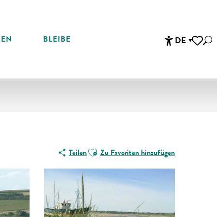
REN
BLEIBE
DE
Suc
Accessibi
Voir les 
Ajouter aux favoris
Teilen
Zu Favoriten hinzufügen