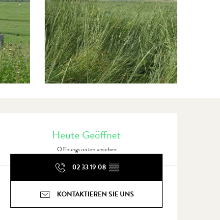
Öffnungszeiten & Kontaktdate
Heute Geöffnet
Öffnungszeiten ansehen
02 33 19 08
▒▒
KONTAKTIEREN SIE UNS