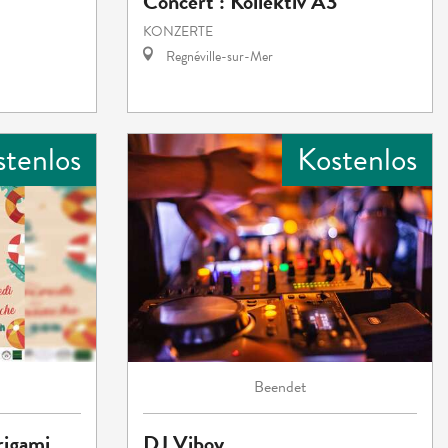
Concert : Kollektiv A3
KONZERTE
Regnéville-sur-Mer
stenlos
Kostenlos
Beendet
origami
DJ Viboy