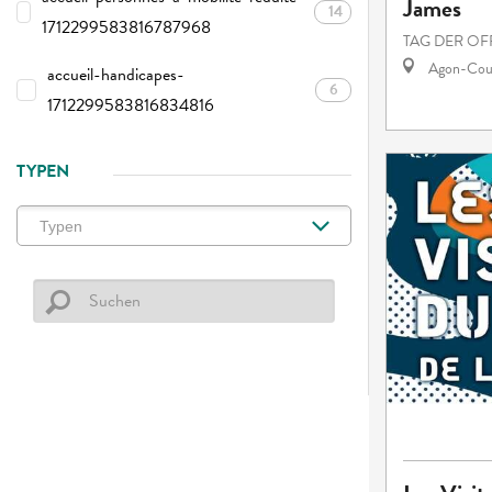
James
14
1712299583816787968
TAG DER OF
Agon-Cout
accueil-handicapes-
6
1712299583816834816
TYPEN