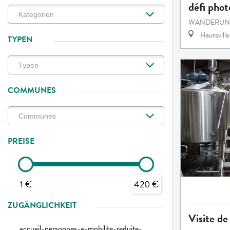
défi phot
WANDERUNG
Hautevill
TYPEN
COMMUNES
PREISE
1 €
420 €
ZUGÄNGLICHKEIT
Visite de
accueil-personnes-a-mobilite-reduite-