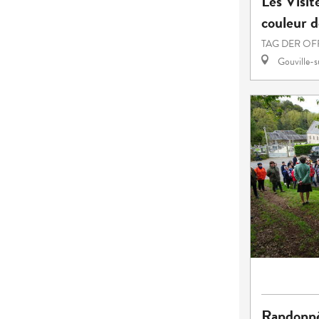
Les Visit
couleur d
TAG DER OF
Gouville-
Randonn