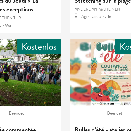
es du Jeudi > La
Stretching sur la plage
es exceptions
ANDERE ANIMATIONEN
Agon-Coutainville
FENEN TÜR
sur-Mer
Kostenlos
Ko
Beendet
Beendet
ée commentée
Bulles d’été - atelier 