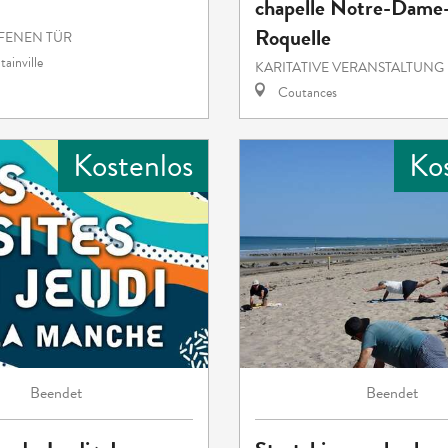
chapelle Notre-Dame-
Roquelle
FENEN TÜR
ainville
KARITATIVE VERANSTALTUNG
Coutances
Kostenlos
Ko
Beendet
Beendet