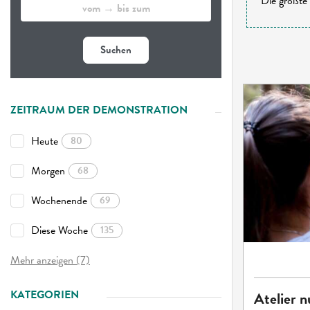
Die größte 
Suchen
ZEITRAUM DER DEMONSTRATION
Heute
80
Morgen
68
Wochenende
69
Diese Woche
135
Mehr anzeigen (7)
KATEGORIEN
Atelier n