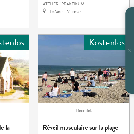
ATELIER / PRAKTIKUM
Le Mesnil-Villeman
stenlos
Kostenlos
Beendet
e la
Réveil musculaire sur la plage