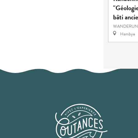
"Géologie
bâti anci
WANDERUNG
Hambye