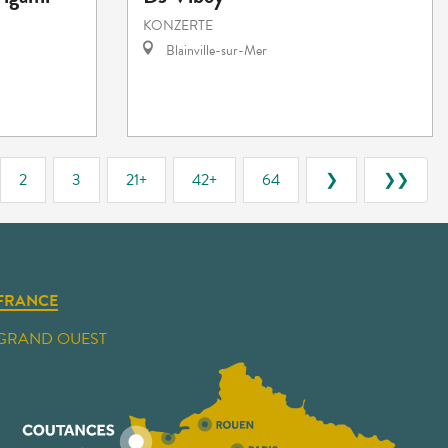
KONZERTE
Blainville-sur-Mer
2
3
21+
42+
64
❯
❯❯
FRANCE
GRAND OUEST