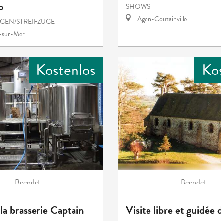
o
SHOWS
Agon-Coutainville
EN/STREIFZÜGE
e-sur-Mer
Kostenlos
Ko
Beendet
Beendet
 la brasserie Captain
Visite libre et guidée d