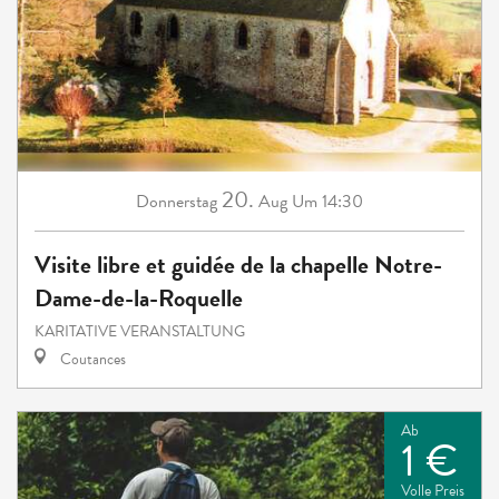
20.
Donnerstag
Aug
Um 14:30
Visite libre et guidée de la chapelle Notre-
Dame-de-la-Roquelle
KARITATIVE VERANSTALTUNG
Coutances
Ab
1 €
Volle Preis