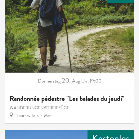
20.
Donnerstag
Aug
Um 19:00
Randonnée pédestre "Les balades du jeudi"
WANDERUNGEN/STREIFZÜGE
Tourneville-sur-Mer
Kostenlos