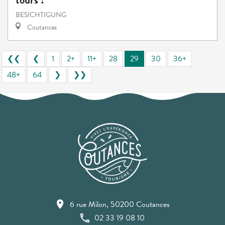
BESICHTIGUNG
Coutances
❮❮
❮
1
2+
11+
28
29
30
36+
48+
64
❯
❯❯
6 rue Milon, 50200 Coutances
02 33 19 08 10