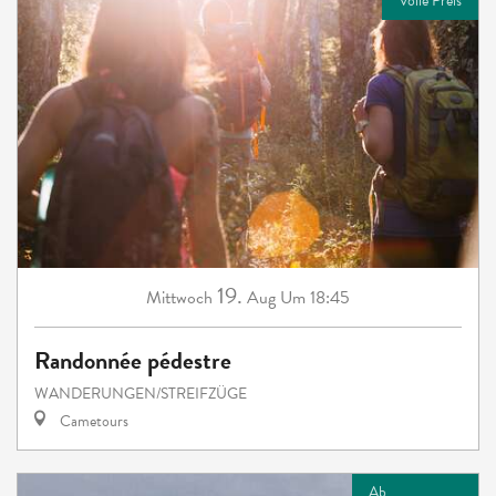
Volle Preis
19.
Mittwoch
Aug
Um 18:45
Randonnée pédestre
WANDERUNGEN/STREIFZÜGE
Cametours
Ab