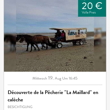
20 €
Volle Preis
19.
Mittwoch
Aug
Um 16:45
Découverte de la Pêcherie "La Maillard" en
calèche
BESICHTIGUNG