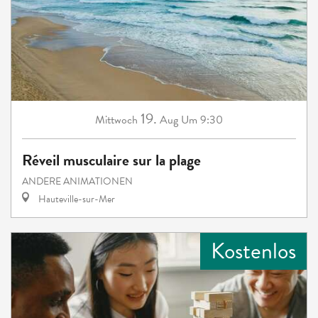
19.
Mittwoch
Aug
Um 9:30
Réveil musculaire sur la plage
ANDERE ANIMATIONEN
Hauteville-sur-Mer
Kostenlos