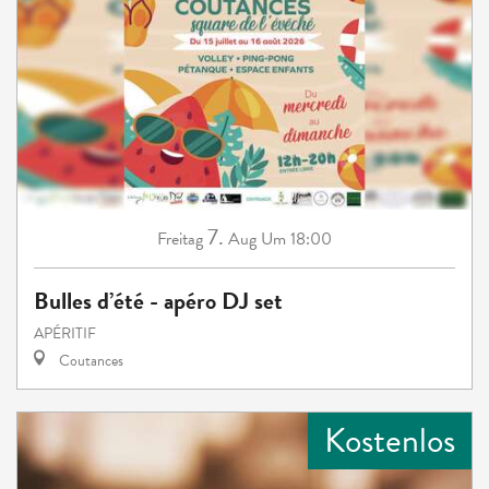
7.
Freitag
Aug
Um 18:00
Bulles d’été - apéro DJ set
APÉRITIF
Coutances
Kostenlos