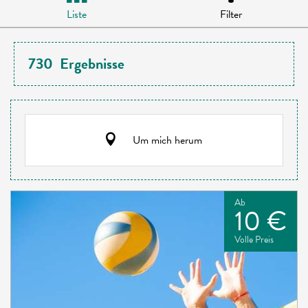
Liste
Filter
730
Ergebnisse
Um mich herum
Ab
10 €
Volle Preis