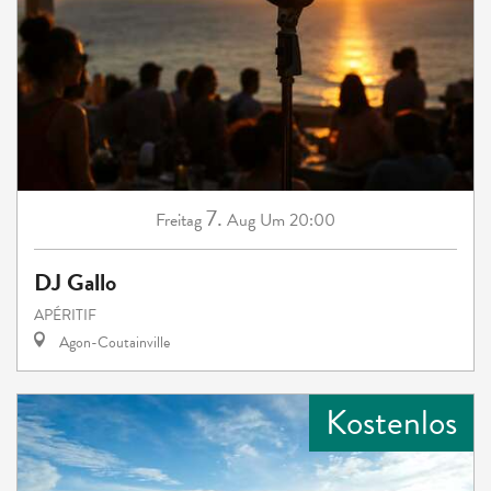
7.
Freitag
Aug
Um 20:00
DJ Gallo
APÉRITIF
Agon-Coutainville
Kostenlos