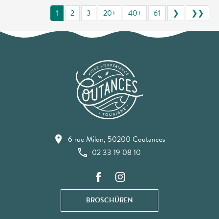
1
2
3
20+
40+
61
❯
❯❯
6 rue Milon, 50200 Coutances
02 33 19 08 10
BROSCHÜREN