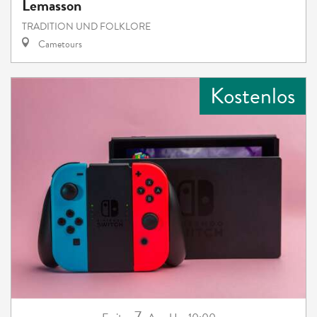
Lemasson
TRADITION UND FOLKLORE
Cametours
Kostenlos
7.