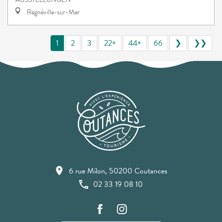
Regnéville-sur-Mer
1
2
3
22+
44+
66
❯
❯❯
6 rue Milon, 50200 Coutances
02 33 19 08 10