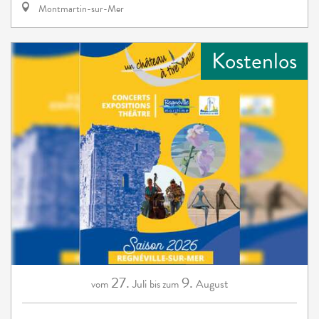
Montmartin-sur-Mer
Kostenlos
27.
9.
Juli
August
vom
bis zum