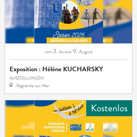
3.
9.
August
vom
bis zum
Exposition : Hélène KUCHARSKY
AUSSTELLUNGEN
Regnéville-sur-Mer
Kostenlos