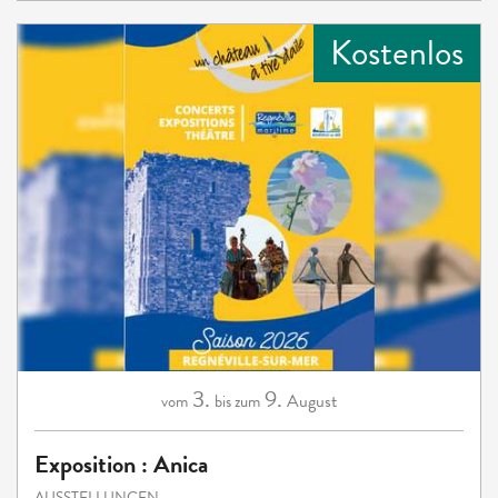
Kostenlos
3.
9.
August
vom
bis zum
Exposition : Anica
AUSSTELLUNGEN