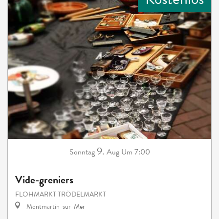
9.
Sonntag
Aug
Um 7:00
Vide-greniers
FLOHMARKT TRÖDELMARKT
Montmartin-sur-Mer