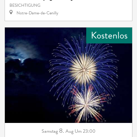
BESICHTIGUNG
Notre-Dame-de-Cenilly
Kostenlos
8.
Samstag
Aug
Um 23:00