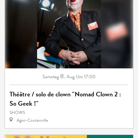
8.
Samstag
Aug
Um 17:00
Théâtre / solo de clown "Nomad Clown 2 :
So Geek !"
SHOWS
Agon-Coutainville