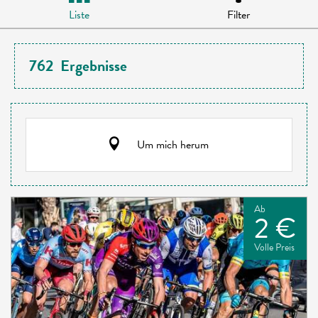
Liste
Filter
762
Ergebnisse
Um mich herum
Ab
2 €
Volle Preis