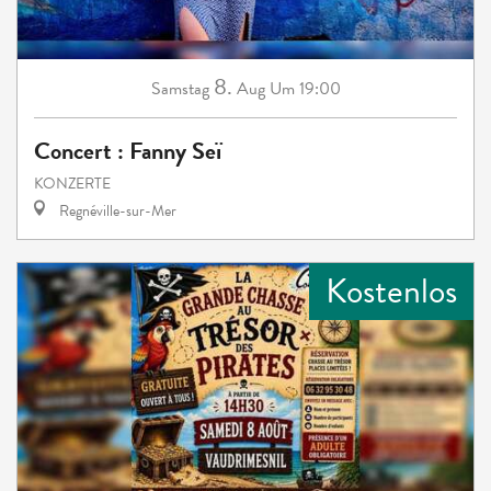
8.
Samstag
Aug
Um 19:00
Concert : Fanny Seï
KONZERTE
Regnéville-sur-Mer
Kostenlos