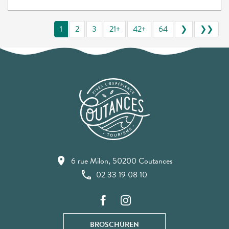
1
2
3
21+
42+
64
❯
❯❯
6 rue Milon, 50200 Coutances
02 33 19 08 10
BROSCHÜREN