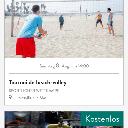
8.
Samstag
Aug
Um 14:00
Tournoi de beach-volley
SPORTLICHER WETTKAMPF
Hauteville-sur-Mer
Kostenlos