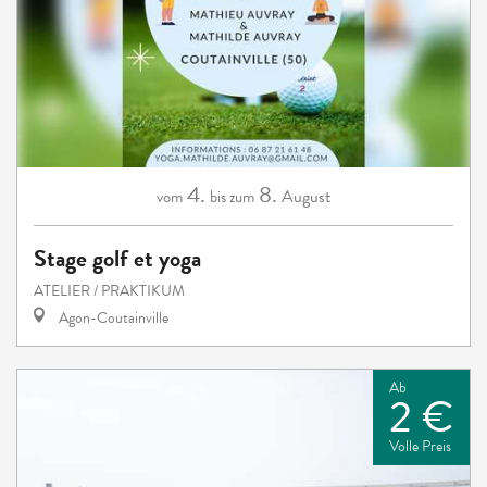
4.
8.
August
vom
bis zum
Stage golf et yoga
ATELIER / PRAKTIKUM
Agon-Coutainville
Ab
2 €
Volle Preis