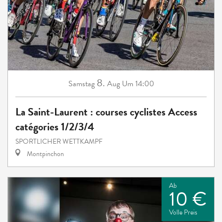
8.
Samstag
Aug
Um 14:00
La Saint-Laurent : courses cyclistes Access
catégories 1/2/3/4
SPORTLICHER WETTKAMPF
Montpinchon
Ab
10 €
Volle Preis