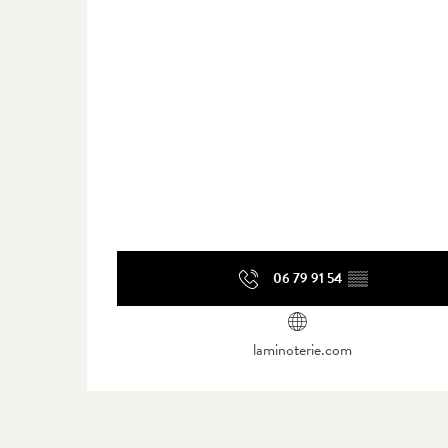
06 79 91 54
▒▒
laminoterie.com