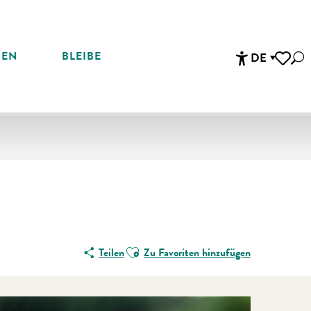
REN
BLEIBE
DE
Suc
Accessibi
Voir les 
Ajouter aux favoris
Teilen
Zu Favoriten hinzufügen