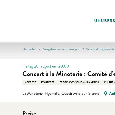
Aller
au
contenu
UNÜBER
principal
Startseite
Rausgehen und sich bewegen
Veranstaltungskalende
Freitag 28. august um 20:00
Concert à la Minoterie : Comité d’
APÉRITIF
KONZERTE
ZEITGENÖSSISCHE MUSIKARTEN
KULTUR-
La Minoterie, Hyenville, Quettreville-sur-Sienne
Anf
Preise