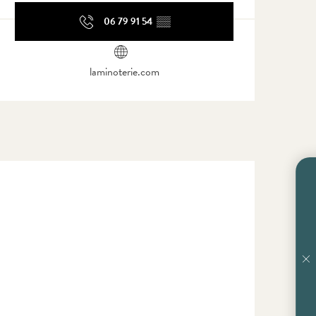
06 79 91 54
▒▒
laminoterie.com