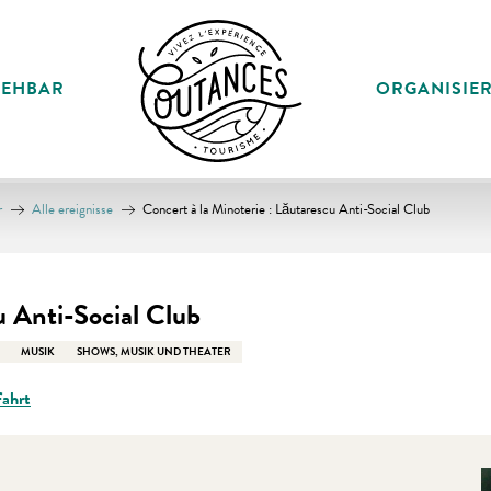
SEHBAR
ORGANISIE
r
Alle ereignisse
Concert à la Minoterie : Lăutarescu Anti-Social Club
u Anti-Social Club
MUSIK
SHOWS, MUSIK UND THEATER
ahrt