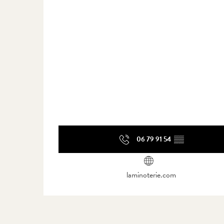
06 79 91 54
▒▒
laminoterie.com