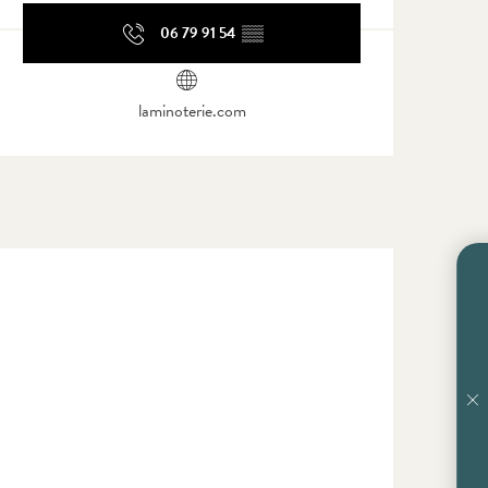
06 79 91 54
▒▒
laminoterie.com