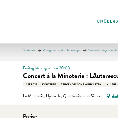
Aller
au
contenu
UNÜBER
principal
Startseite
Rausgehen und sich bewegen
Veranstaltungskalende
Freitag 14. august um 20:00
Concert à la Minoterie : Lăutaresc
APÉRITIF
KONZERTE
ZEITGENÖSSISCHE MUSIKARTEN
KULTUR-
La Minoterie, Hyenville, Quettreville-sur-Sienne
Anf
Preise