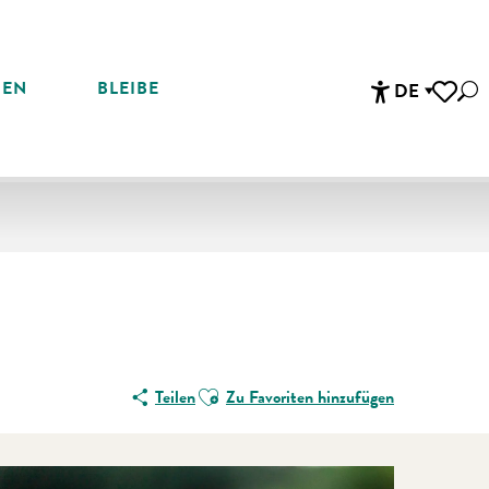
REN
BLEIBE
DE
Suc
Accessibi
Voir les 
Ajouter aux favoris
Teilen
Zu Favoriten hinzufügen