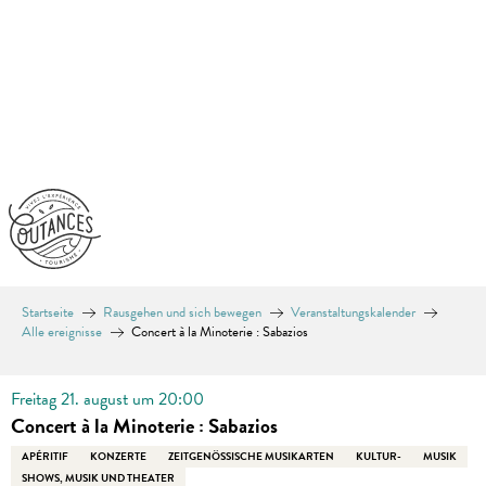
Aller
au
contenu
principal
Startseite
Rausgehen und sich bewegen
Veranstaltungskalender
Alle ereignisse
Concert à la Minoterie : Sabazios
Freitag 21. august um 20:00
Concert à la Minoterie : Sabazios
APÉRITIF
KONZERTE
ZEITGENÖSSISCHE MUSIKARTEN
KULTUR-
MUSIK
SHOWS, MUSIK UND THEATER