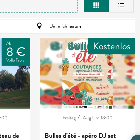
Um mich herum
Kostenlos
Ab
8 €
Volle Preis
7.
:00
Freitag
Aug
Um 18:00
teau de
Bulles d’été - apéro DJ set