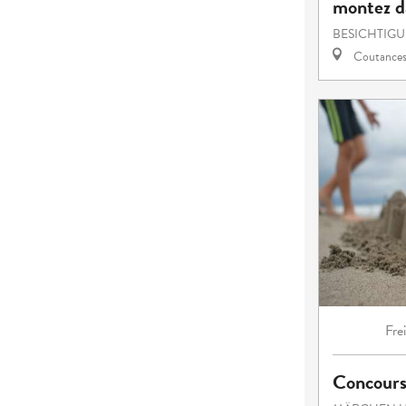
montez da
BESICHTIG
Coutance
Fre
Concours