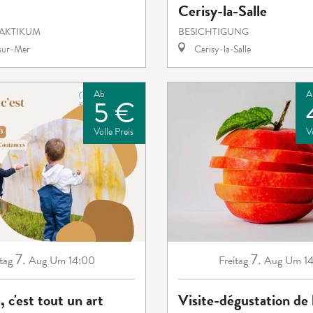
Cerisy-la-Salle
RAKTIKUM
BESICHTIGUNG
-sur-Mer
Cerisy-la-Salle
Ab
A
5 €
Volle Preis
V
7.
7.
tag
Aug
Um 14:00
Freitag
Aug
Um 14
, c'est tout un art
Visite-dégustation de 