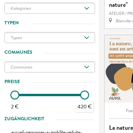
nature"
ATELIER / P
Blainville
TYPEN
COMMUNES
PREISE
2 €
420 €
Frei
ZUGÄNGLICHKEIT
La nature
accueil-personnes-a-mobilite-reduite-