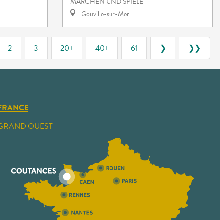
MÄRCHEN UND SPIELE
Gouville-sur-Mer
2
3
20+
40+
61
❯
❯❯
FRANCE
GRAND OUEST