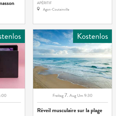
emasson
APÉRITIF
Agon-Coutainville
stenlos
Kostenlos
7.
:00
Freitag
Aug
Um 9:30
Réveil musculaire sur la plage