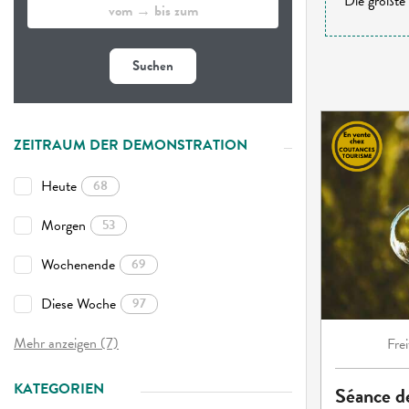
Die größte 
Suchen
ZEITRAUM DER DEMONSTRATION
Heute
68
Morgen
53
Wochenende
69
Diese Woche
97
Mehr anzeigen (7)
Frei
KATEGORIEN
Séance de