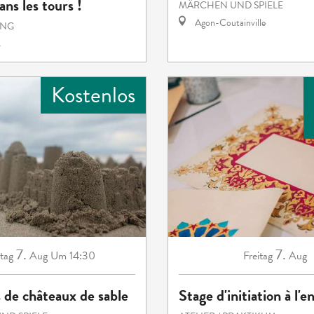
ns les tours !
MÄRCHEN UND SPIELE
Agon-Coutainville
UNG
s
Kostenlos
7.
7.
itag
Aug
Um 14:30
Freitag
Aug
 de châteaux de sable
Stage d'initiation à l'