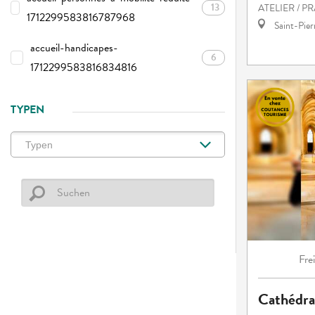
13
ATELIER / P
1712299583816787968
Saint-Pie
accueil-handicapes-
6
1712299583816834816
TYPEN
Fre
Cathédra