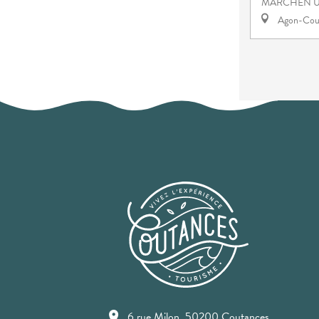
MÄRCHEN U
Agon-Cout
6 rue Milon, 50200 Coutances