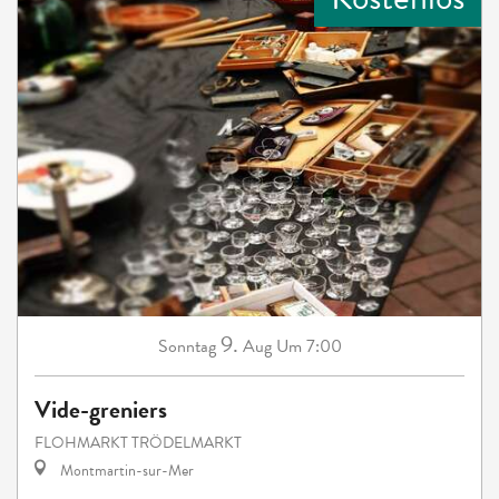
9.
Sonntag
Aug
Um 7:00
Vide-greniers
FLOHMARKT TRÖDELMARKT
Montmartin-sur-Mer