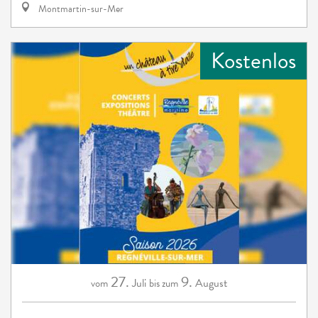
Montmartin-sur-Mer
Kostenlos
27.
9.
Juli
August
vom
bis zum