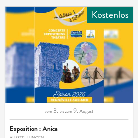
Kostenlos
3.
9.
August
vom
bis zum
Exposition : Anica
AUSSTELLUNGEN