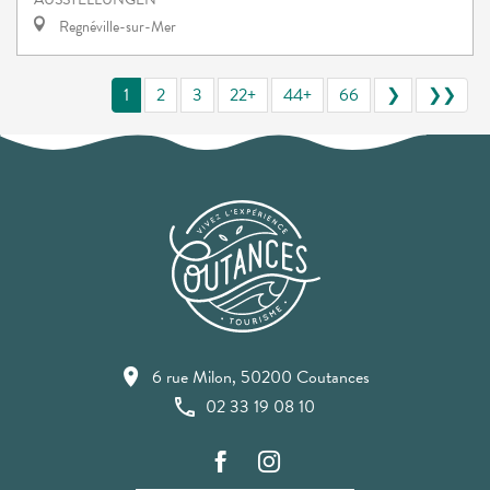
Regnéville-sur-Mer
1
2
3
22+
44+
66
❯
❯❯
6 rue Milon, 50200 Coutances
02 33 19 08 10