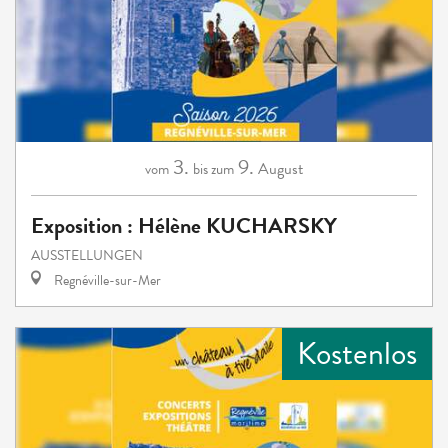
3.
9.
August
vom
bis zum
Exposition : Hélène KUCHARSKY
AUSSTELLUNGEN
Regnéville-sur-Mer
Kostenlos