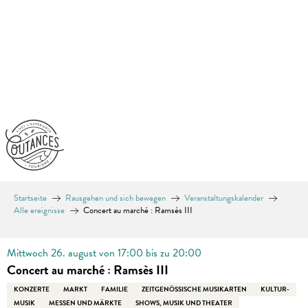
Aller
au
contenu
principal
Startseite
Rausgehen und sich bewegen
Veranstaltungskalender
Alle ereignisse
Concert au marché : Ramsès III
Mittwoch 26. august von 17:00 bis zu 20:00
Concert au marché : Ramsès III
KONZERTE
MARKT
FAMILIE
ZEITGENÖSSISCHE MUSIKARTEN
KULTUR-
MUSIK
MESSEN UND MÄRKTE
SHOWS, MUSIK UND THEATER