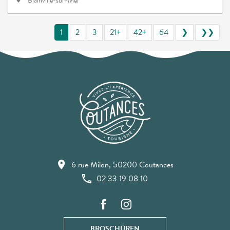
Blainville-sur-Mer
1
2
3
21+
42+
64
❯
❯❯
6 rue Milon, 50200 Coutances
02 33 19 08 10
BROSCHÜREN