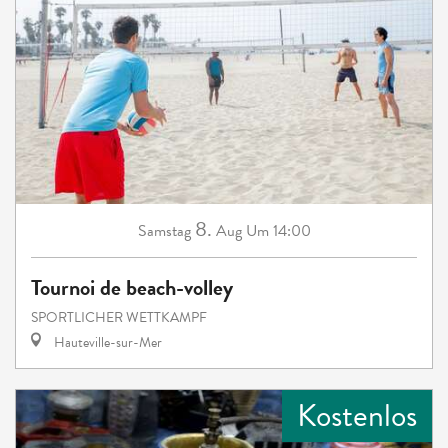
8.
Samstag
Aug
Um 14:00
Tournoi de beach-volley
SPORTLICHER WETTKAMPF
Hauteville-sur-Mer
Kostenlos