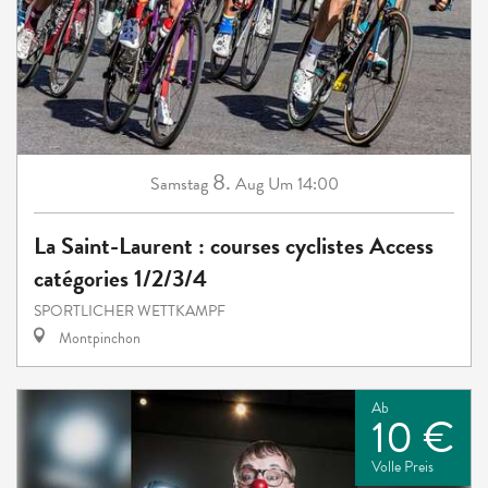
8.
Samstag
Aug
Um 14:00
La Saint-Laurent : courses cyclistes Access
catégories 1/2/3/4
SPORTLICHER WETTKAMPF
Montpinchon
Ab
10 €
Volle Preis