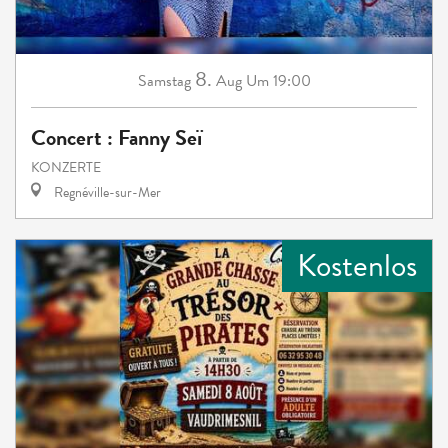
8.
Samstag
Aug
Um 19:00
Concert : Fanny Seï
KONZERTE
Regnéville-sur-Mer
Kostenlos