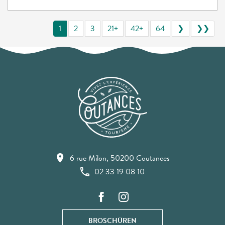
1
2
3
21+
42+
64
❯
❯❯
6 rue Milon, 50200 Coutances
02 33 19 08 10
BROSCHÜREN