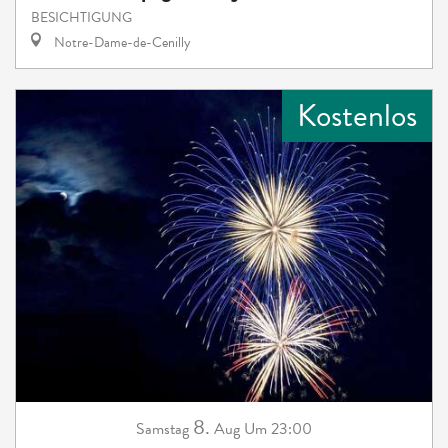
BESICHTIGUNG
Notre-Dame-de-Cenilly
Kostenlos
8.
Samstag
Aug
Um 23:00