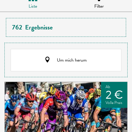
Liste
Filter
762
Ergebnisse
Um mich herum
Ab
2 €
Volle Preis