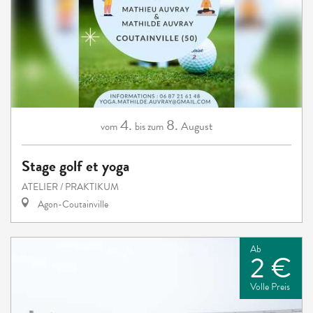
4.
8.
August
vom
bis zum
Stage golf et yoga
ATELIER / PRAKTIKUM
Agon-Coutainville
Ab
2 €
Volle Preis