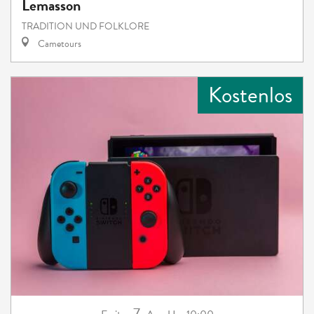
Lemasson
TRADITION UND FOLKLORE
Cametours
Kostenlos
7.