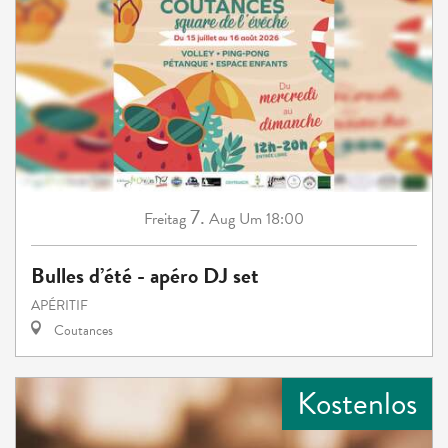
7.
Freitag
Aug
Um 18:00
Bulles d’été - apéro DJ set
APÉRITIF
Coutances
Kostenlos