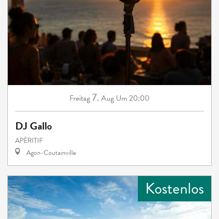
7.
Freitag
Aug
Um 20:00
DJ Gallo
APÉRITIF
Agon-Coutainville
Kostenlos