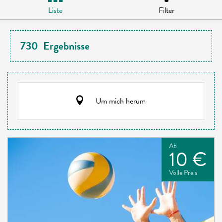
Liste
Filter
730
Ergebnisse
Um mich herum
Ab
10 €
Volle Preis