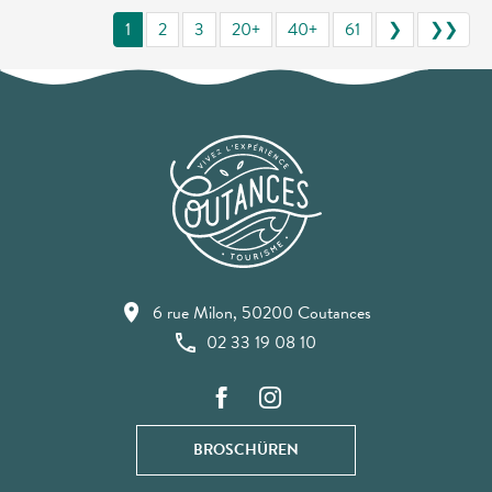
1
2
3
20+
40+
61
❯
❯❯
6 rue Milon, 50200 Coutances
02 33 19 08 10
BROSCHÜREN