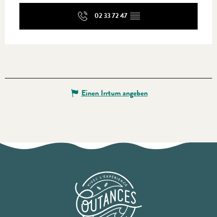
02 33 72 47
▒▒
Einen Irrtum angeben