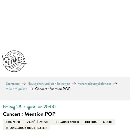
Aller
au
contenu
principal
Startseite
Rausgehen und sich bewegen
Veranstaltungskalender
Alle ereignisse
Concert : Mention POP
Freitag 28. august um 20:00
Concert : Mention POP
KONZERTE
VARIÉTÉ-MUSIK
POPMUSIK (ROCK
KULTUR-
MUSIK
SHOWS, MUSIK UND THEATER