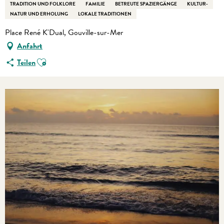
TRADITION UND FOLKLORE
FAMILIE
BETREUTE SPAZIERGÄNGE
KULTUR-
NATUR UND ERHOLUNG
LOKALE TRADITIONEN
Place René K'Dual, Gouville-sur-Mer
Anfahrt
Ajouter aux favoris
Teilen