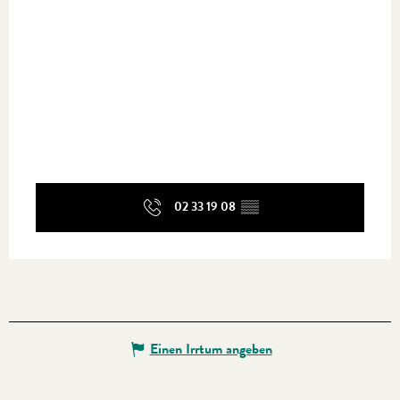
02 33 19 08
▒▒
Einen Irrtum angeben