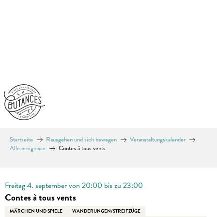
Aller
au
contenu
principal
Startseite
Rausgehen und sich bewegen
Veranstaltungskalender
Alle ereignisse
Contes à tous vents
En vente chez Coutances Tourisme
Freitag 4. september von 20:00 bis zu 23:00
Contes à tous vents
MÄRCHEN UND SPIELE
WANDERUNGEN/STREIFZÜGE