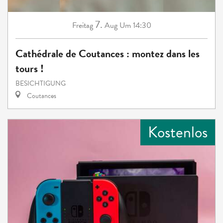
7.
Freitag
Aug
Um 14:30
Cathédrale de Coutances : montez dans les
tours !
BESICHTIGUNG
Coutances
Kostenlos