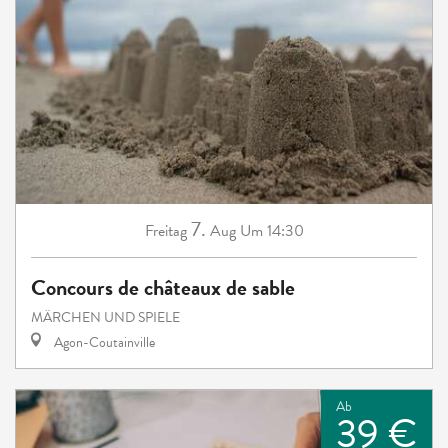
7.
Freitag
Aug
Um 14:30
Concours de châteaux de sable
MÄRCHEN UND SPIELE
Agon-Coutainville
Ab
39 €