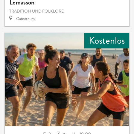
Lemasson
TRADITION UND FOLKLORE
Cametours
Kostenlos
7.