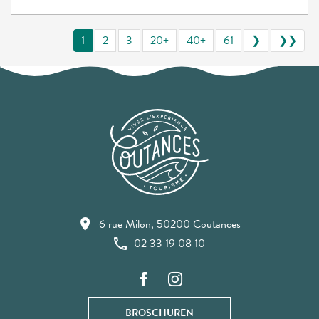
1
2
3
20+
40+
61
❯
❯❯
6 rue Milon, 50200 Coutances
02 33 19 08 10
BROSCHÜREN