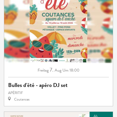
7.
Freitag
Aug
Um 18:00
Bulles d’été - apéro DJ set
APÉRITIF
Coutances
Ab