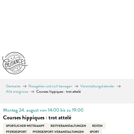
Aller
au
contenu
principal
Startseite
Rausgehen und sich bewegen
Veranstaltungskalender
Alle ereignisse
Courses hippiques : trot attelé
Montag 24. august von 14:00 bis zu 19:00
Courses hippiques : trot attelé
SPORTLICHER WETTKAMPF
REITVERANSTALTUNGEN
REITEN
PFERDESPORT
PFERDESPORT-VERANSTALTUNGEN
SPORT