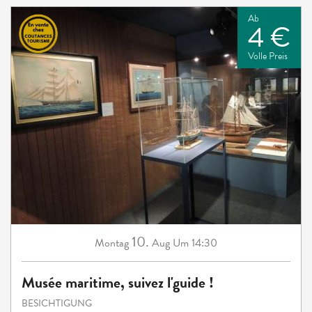
Ab
4 €
Volle Preis
10.
Montag
Aug
Um 14:30
Musée maritime, suivez l'guide !
BESICHTIGUNG