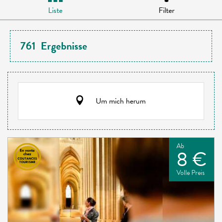
Liste
Filter
761
Ergebnisse
Um mich herum
Ab
8 €
Volle Preis