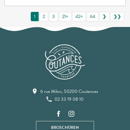
1
2
3
21+
42+
64
❯
❯❯
6 rue Milon, 50200 Coutances
02 33 19 08 10
BROSCHÜREN