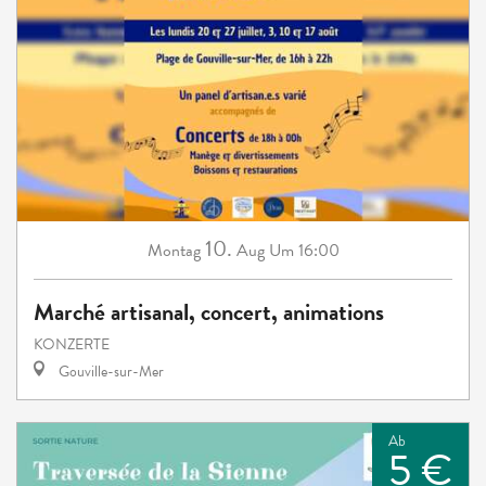
10.
Montag
Aug
Um 16:00
Marché artisanal, concert, animations
KONZERTE
Gouville-sur-Mer
Ab
5 €