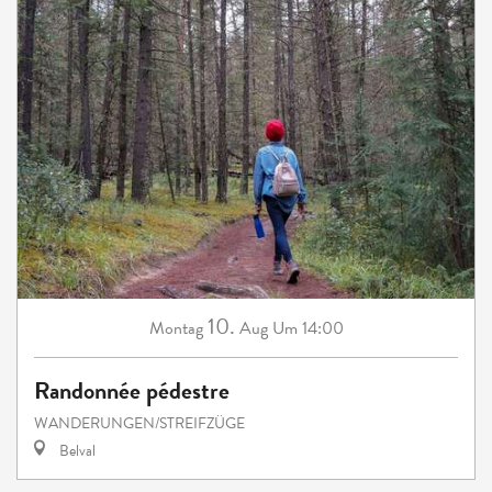
10.
Montag
Aug
Um 14:00
Randonnée pédestre
WANDERUNGEN/STREIFZÜGE
Belval