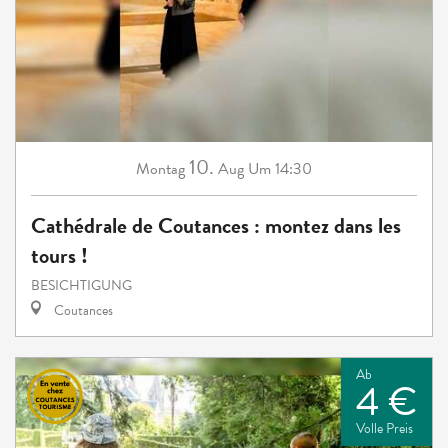
10.
Montag
Aug
Um 14:30
Cathédrale de Coutances : montez dans les
tours !
BESICHTIGUNG
Coutances
Ab
4 €
Volle Preis