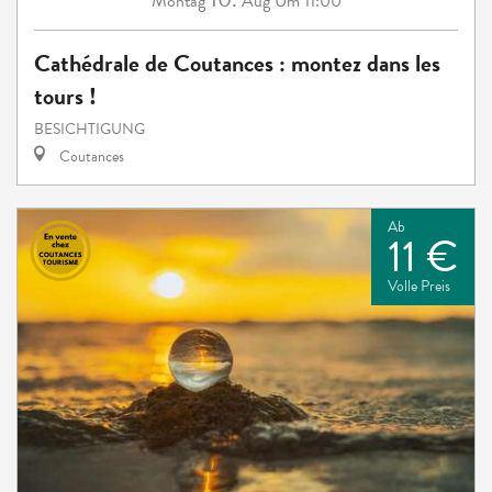
Montag
Aug
Um 11:00
Cathédrale de Coutances : montez dans les
tours !
BESICHTIGUNG
Coutances
Ab
11 €
Volle Preis