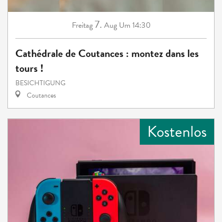
7.
Freitag
Aug
Um 14:30
Cathédrale de Coutances : montez dans les
tours !
BESICHTIGUNG
Coutances
Kostenlos