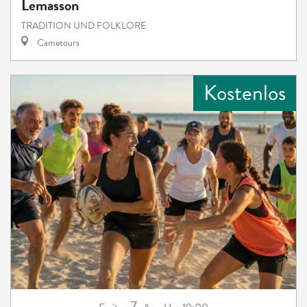
Lemasson
TRADITION UND FOLKLORE
Cametours
Kostenlos
7.