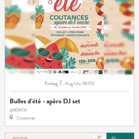
7.
Freitag
Aug
Um 18:00
Bulles d’été - apéro DJ set
APÉRITIF
Coutances
Ab