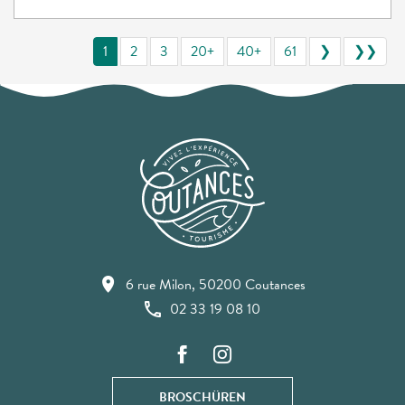
1
2
3
20+
40+
61
❯
❯❯
6 rue Milon, 50200 Coutances
02 33 19 08 10
BROSCHÜREN