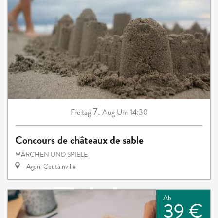
7.
Freitag
Aug
Um 14:30
Concours de châteaux de sable
MÄRCHEN UND SPIELE
Agon-Coutainville
Ab
39 €