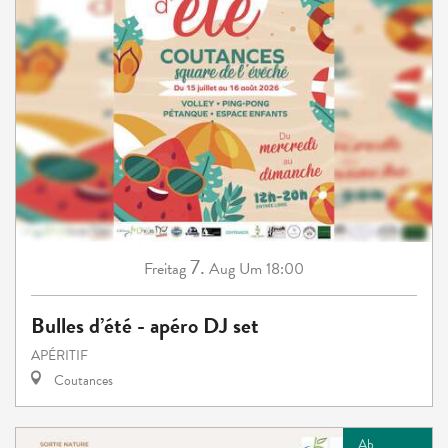
7.
Freitag
Aug
Um 18:00
Bulles d’été - apéro DJ set
APÉRITIF
Coutances
Ab