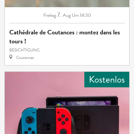
7.
Freitag
Aug
Um 14:30
Cathédrale de Coutances : montez dans les
tours !
BESICHTIGUNG
Coutances
Kostenlos