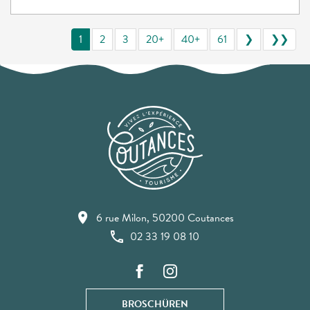
1
2
3
20+
40+
61
❯
❯❯
6 rue Milon, 50200 Coutances
02 33 19 08 10
BROSCHÜREN