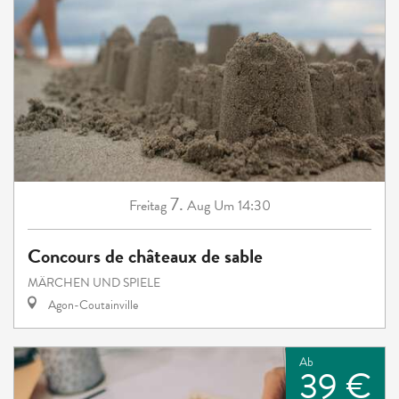
7.
Freitag
Aug
Um 14:30
Concours de châteaux de sable
MÄRCHEN UND SPIELE
Agon-Coutainville
Ab
39 €