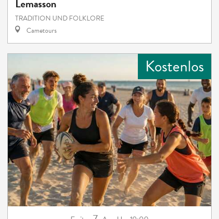
Lemasson
TRADITION UND FOLKLORE
Cametours
Kostenlos
7.