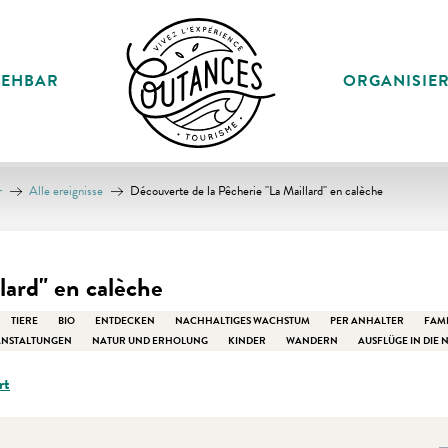
SEHBAR
ORGANISIE
r
Alle ereignisse
Découverte de la Pêcherie "La Maillard" en calèche
lard" en calèche
TIERE
BIO
ENTDECKEN
NACHHALTIGES WACHSTUM
PER ANHALTER
FAMI
ANSTALTUNGEN
NATUR UND ERHOLUNG
KINDER
WANDERN
AUSFLÜGE IN DIE 
rt