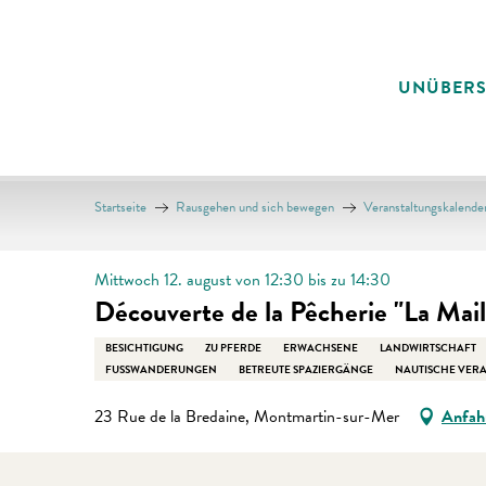
Aller
au
contenu
UNÜBER
principal
Startseite
Rausgehen und sich bewegen
Veranstaltungskalende
Mittwoch 12. august von 12:30 bis zu 14:30
Découverte de la Pêcherie "La Mail
BESICHTIGUNG
ZU PFERDE
ERWACHSENE
LANDWIRTSCHAFT
FUSSWANDERUNGEN
BETREUTE SPAZIERGÄNGE
NAUTISCHE VER
23 Rue de la Bredaine, Montmartin-sur-Mer
Anfah