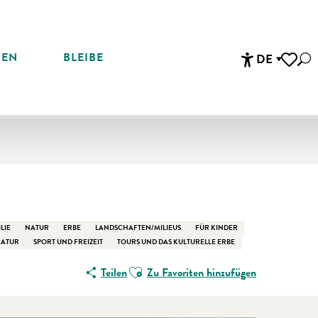
REN
BLEIBE
DE
Suc
Accessibi
Voir les 
LIE
NATUR
ERBE
LANDSCHAFTEN/MILIEUS
FÜR KINDER
NATUR
SPORT UND FREIZEIT
TOURS UND DAS KULTURELLE ERBE
Ajouter aux favoris
Teilen
Zu Favoriten hinzufügen