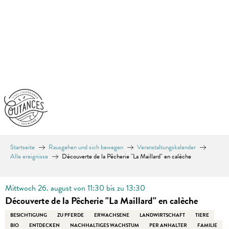
Aller
au
contenu
principal
Startseite
Rausgehen und sich bewegen
Veranstaltungskalender
Alle ereignisse
Découverte de la Pêcherie "La Maillard" en calèche
Mittwoch 26. august von 11:30 bis zu 13:30
Découverte de la Pêcherie "La Maillard" en calèche
BESICHTIGUNG
ZU PFERDE
ERWACHSENE
LANDWIRTSCHAFT
TIERE
BIO
ENTDECKEN
NACHHALTIGES WACHSTUM
PER ANHALTER
FAMILIE