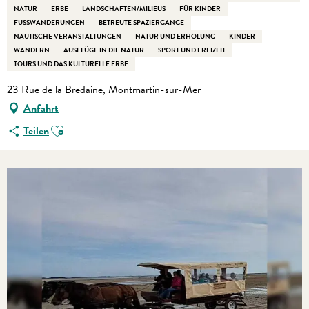
NATUR
ERBE
LANDSCHAFTEN/MILIEUS
FÜR KINDER
FUSSWANDERUNGEN
BETREUTE SPAZIERGÄNGE
NAUTISCHE VERANSTALTUNGEN
NATUR UND ERHOLUNG
KINDER
WANDERN
AUSFLÜGE IN DIE NATUR
SPORT UND FREIZEIT
TOURS UND DAS KULTURELLE ERBE
23 Rue de la Bredaine, Montmartin-sur-Mer
Anfahrt
Ajouter aux favoris
Teilen