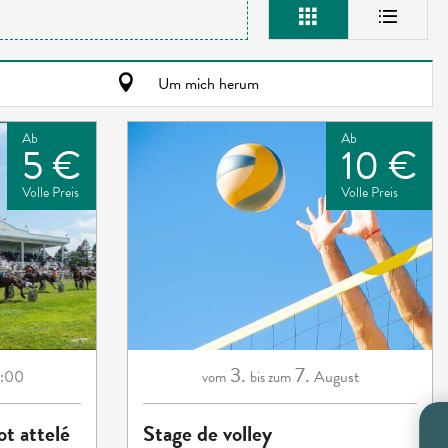
Um mich herum
Ab
Ab
5 €
10 €
Volle Preis
Volle Preis
3.
7.
:00
August
vom
bis zum
ot attelé
Stage de volley