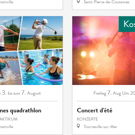
ainville
Saint-Pierre-de-Coutances
Ko
3.
7.
7.
August
Freitag
Aug
Um 2
m
bis zum
unes quadrathlon
Concert d'été
RAKTIKUM
KONZERTE
ainville
Tourneville-sur-Mer