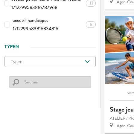
Agon-Cout
13
1712299583816787968
accueil-handicapes-
6
1712299583816834816
TYPEN
vo
Stage je
ATELIER / P
Agon-Cout