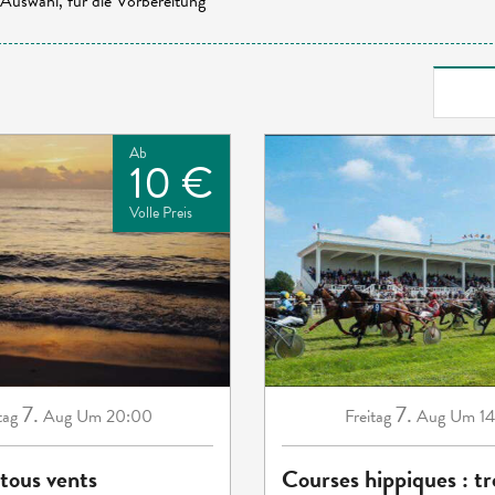
Auswahl, für die Vorbereitung
Ab
10 €
Volle Preis
7.
7.
tag
Aug
Um 20:00
Freitag
Aug
Um 14
tous vents
Courses hippiques : tr