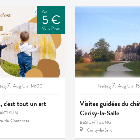
Ab
5 €
Volle Preis
7.
7.
tag
Aug
Um 14:00
Freitag
Aug
Um 15
, c'est tout un art
Visites guidées du châ
Cerisy-la-Salle
RAKTIKUM
rre-de-Coutances
BESICHTIGUNG
Cerisy-la-Salle