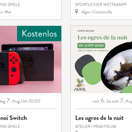
ND SPIELE
SPORTLICHER WETTKAMPF
sur-Mer
Agon-Coutainville
Kostenlos
7.
6.
7.
tag
Aug
Um 10:00
Aug
vom
bis zum
rnoi Switch
Les ogres de la nuit
ND SPIELE
ATELIER / PRAKTIKUM