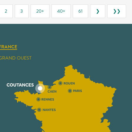
2
3
20+
40+
61
❯
❯❯
FRANCE
GRAND OUEST