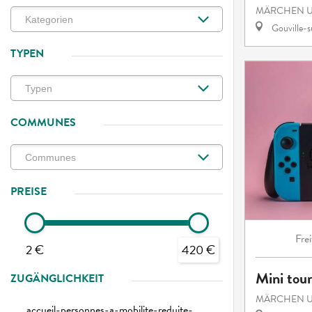
MÄRCHEN U
Gouville-
TYPEN
COMMUNES
PREISE
Frei
2 €
420 €
Mini tou
ZUGÄNGLICHKEIT
MÄRCHEN U
accueil-personnes-a-mobilite-reduite-