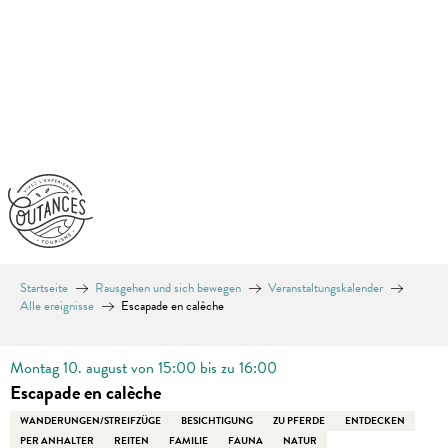
Aller
au
contenu
principal
Startseite
Rausgehen und sich bewegen
Veranstaltungskalender
Alle ereignisse
Escapade en calèche
Montag 10. august von 15:00 bis zu 16:00
Escapade en calèche
WANDERUNGEN/STREIFZÜGE
BESICHTIGUNG
ZU PFERDE
ENTDECKEN
PER ANHALTER
REITEN
FAMILIE
FAUNA
NATUR