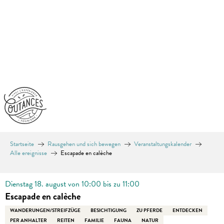
Aller
au
contenu
principal
Startseite
Rausgehen und sich bewegen
Veranstaltungskalender
Alle ereignisse
Escapade en calèche
Dienstag 18. august von 10:00 bis zu 11:00
Escapade en calèche
WANDERUNGEN/STREIFZÜGE
BESICHTIGUNG
ZU PFERDE
ENTDECKEN
PER ANHALTER
REITEN
FAMILIE
FAUNA
NATUR