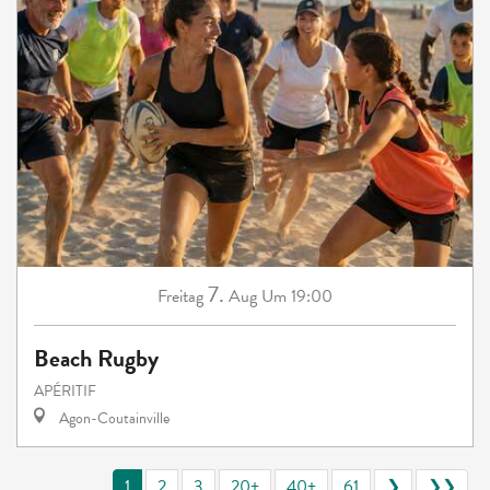
7.
Freitag
Aug
Um 19:00
Beach Rugby
APÉRITIF
Agon-Coutainville
1
2
3
20+
40+
61
❯
❯❯