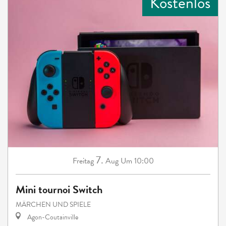
Kostenlos
7.
Freitag
Aug
Um 10:00
Mini tournoi Switch
MÄRCHEN UND SPIELE
Agon-Coutainville