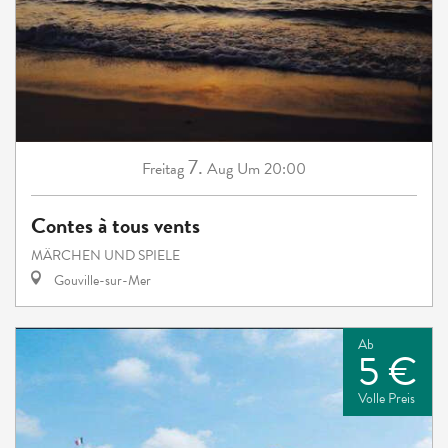
7.
Freitag
Aug
Um 20:00
Contes à tous vents
MÄRCHEN UND SPIELE
Gouville-sur-Mer
Ab
5 €
Volle Preis