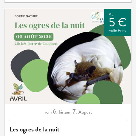
Ab
5 €
Volle Preis
6.
7.
August
vom
bis zum
Les ogres de la nuit