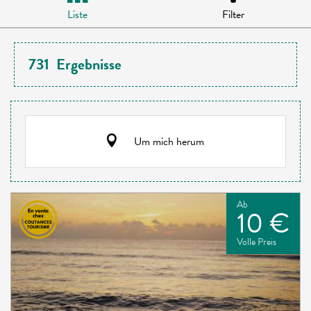
Liste
Filter
731
Ergebnisse
Um mich herum
Ab
10 €
Volle Preis