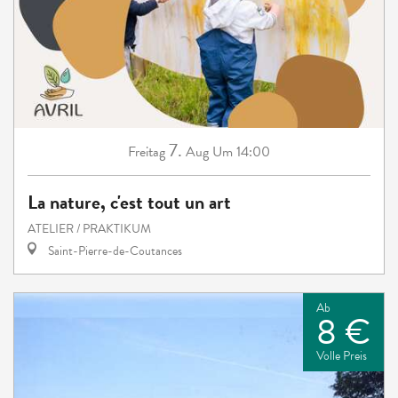
7.
Freitag
Aug
Um 14:00
La nature, c'est tout un art
ATELIER / PRAKTIKUM
Saint-Pierre-de-Coutances
Ab
8 €
Volle Preis