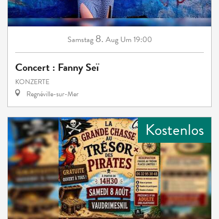
8.
Samstag
Aug
Um 19:00
Concert : Fanny Seï
KONZERTE
Regnéville-sur-Mer
Kostenlos