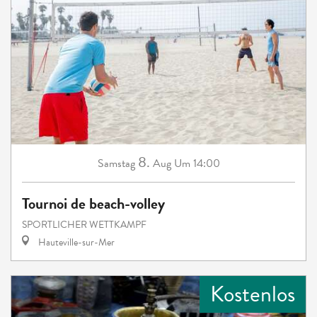
8.
Samstag
Aug
Um 14:00
Tournoi de beach-volley
SPORTLICHER WETTKAMPF
Hauteville-sur-Mer
Kostenlos