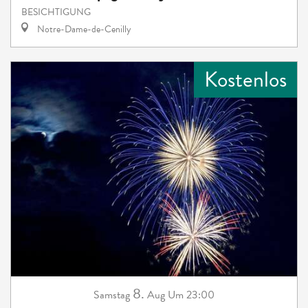
BESICHTIGUNG
Notre-Dame-de-Cenilly
Kostenlos
8.
Samstag
Aug
Um 23:00