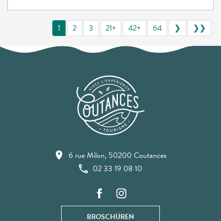
1
2
3
21+
42+
64
❯
❯❯
6 rue Milon, 50200 Coutances
02 33 19 08 10
BROSCHÜREN