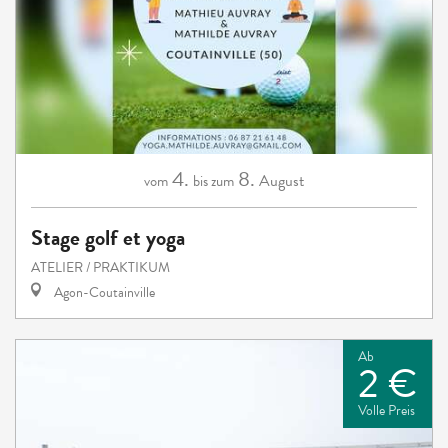
4.
8.
August
vom
bis zum
Stage golf et yoga
ATELIER / PRAKTIKUM
Agon-Coutainville
Ab
2 €
Volle Preis