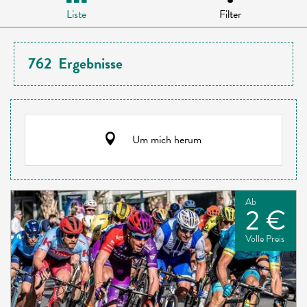
Liste
Filter
762
Ergebnisse
Um mich herum
Ab
2 €
Volle Preis