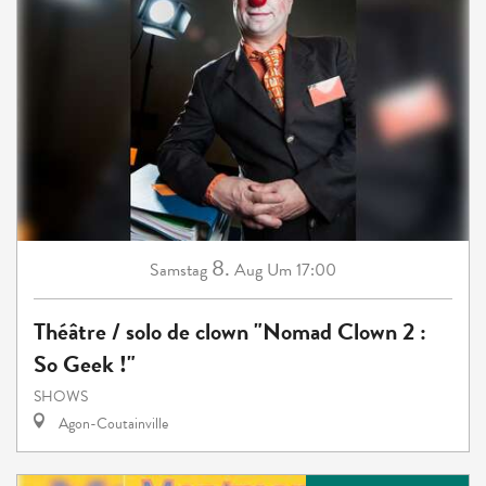
8.
Samstag
Aug
Um 17:00
Théâtre / solo de clown "Nomad Clown 2 :
So Geek !"
SHOWS
Agon-Coutainville