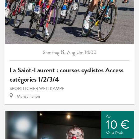
8.
Samstag
Aug
Um 14:00
La Saint-Laurent : courses cyclistes Access
catégories 1/2/3/4
SPORTLICHER WETTKAMPF
Montpinchon
Ab
10 €
Volle Preis