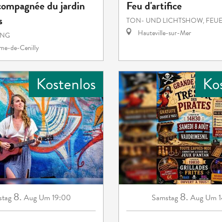
compagnée du jardin
Feu d'artifice
s
TON- UND LICHTSHOW, FEU
Hauteville-sur-Mer
UNG
e-de-Cenilly
Kostenlos
Ko
8.
8.
tag
Aug
Um 19:00
Samstag
Aug
Um 1