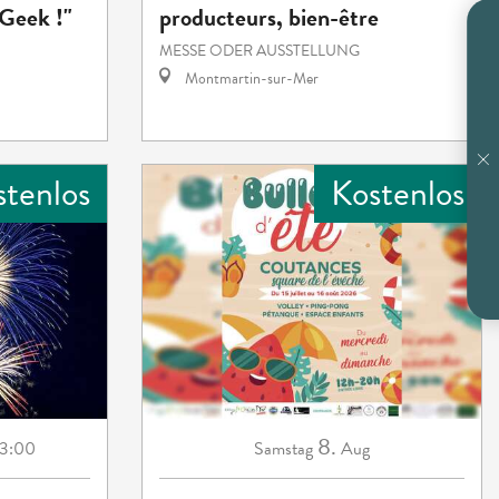
Geek !"
producteurs, bien-être
MESSE ODER AUSSTELLUNG
Montmartin-sur-Mer
stenlos
Kostenlos
8.
3:00
Samstag
Aug