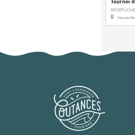
Tournoi d
SPORTLICH
Hautevill