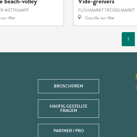
e beach-volley
Vide-greniers
ER WETTKAMPF
FLOHMARKT TRÖDELMARKT
e-sur-Mer
Gouville-sur-Mer
1
BROSCHÜREN
HÄUFIG GESTELLTE
FRAGEN
PARTNER / PRO