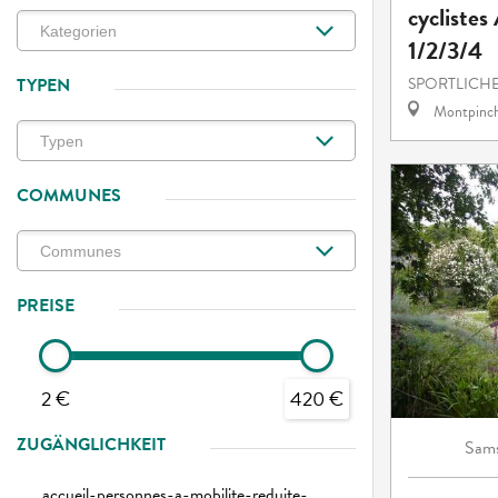
cyclistes
1/2/3/4
TYPEN
SPORTLICH
Montpinc
COMMUNES
PREISE
2 €
420 €
ZUGÄNGLICHKEIT
Sams
accueil-personnes-a-mobilite-reduite-