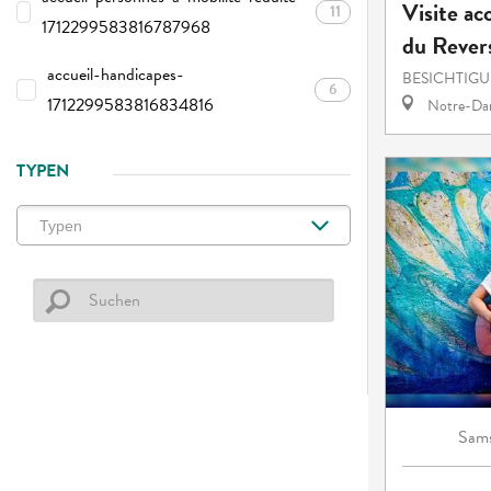
Visite ac
11
1712299583816787968
du Rever
accueil-handicapes-
BESICHTIG
6
1712299583816834816
Notre-Dam
TYPEN
Sams