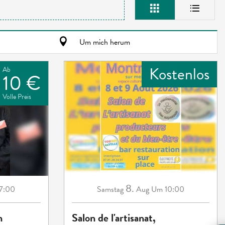
Um mich herum
Kostenlos
Ab
10 €
Volle Preis
8.
7:00
Samstag
Aug
Um 10:00
n
Salon de l'artisanat,