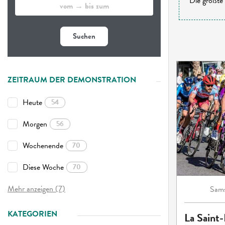
Die größte 
Suchen
ZEITRAUM DER DEMONSTRATION
Heute
54
Morgen
56
Wochenende
70
Diese Woche
70
Mehr anzeigen (7)
Sams
KATEGORIEN
La Saint-