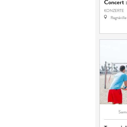
Concert :
KONZERTE
Regnévill
Sams