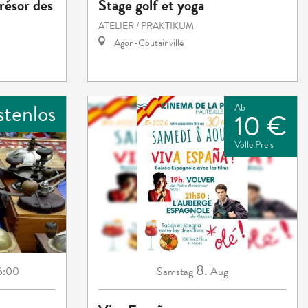
résor des
Stage golf et yoga
ATELIER / PRAKTIKUM
Agon-Coutainville
stenlos
Ab
10 €
Volle Preis
8.
6:00
Samstag
Aug